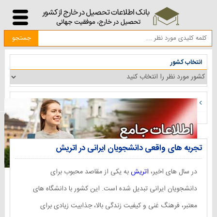
×
جستجو
فرم
تبلیغ
درباره
تماس
تماس
صفحه
با
با
ما
در
نخست
مشاوره
انتخاب کشور
سایت
سایت
موسسات
تجربه های واقعی دانشجویان ایرانی در اتریش
در سال های اخیر،
اتریش
به یکی از مقاصد محبوب برای
دانشجویان ایرانی تبدیل شده است. این کشور با دانشگاه های
معتبر، فرهنگ غنی و کیفیت زندگی بالا، جذابیت زیادی برای